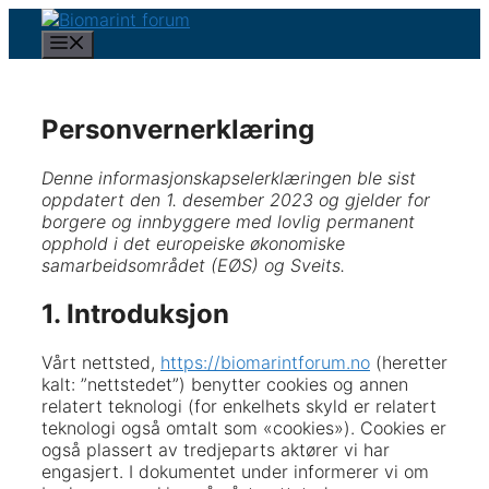
Hopp
til
Meny
innhold
Personvernerklæring
Denne informasjonskapselerklæringen ble sist
oppdatert den 1. desember 2023 og gjelder for
borgere og innbyggere med lovlig permanent
opphold i det europeiske økonomiske
samarbeidsområdet (EØS) og Sveits.
1. Introduksjon
Vårt nettsted,
https://biomarintforum.no
(heretter
kalt: ”nettstedet”) benytter cookies og annen
relatert teknologi (for enkelhets skyld er relatert
teknologi også omtalt som «cookies»). Cookies er
også plassert av tredjeparts aktører vi har
engasjert. I dokumentet under informerer vi om