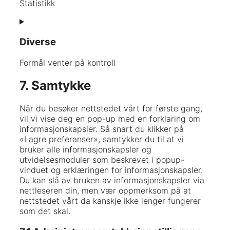
Statistikk
Consent
to
Diverse
service
google-
analytics
Formål venter på kontroll
Consent
7. Samtykke
to
service
Når du besøker nettstedet vårt for første gang,
diverse
vil vi vise deg en pop-up med en forklaring om
informasjonskapsler. Så snart du klikker på
«Lagre preferanser», samtykker du til at vi
bruker alle informasjonskapsler og
utvidelsesmoduler som beskrevet i popup-
vinduet og erklæringen for informasjonskapsler.
Du kan slå av bruken av informasjonskapsler via
nettleseren din, men vær oppmerksom på at
nettstedet vårt da kanskje ikke lenger fungerer
som det skal.