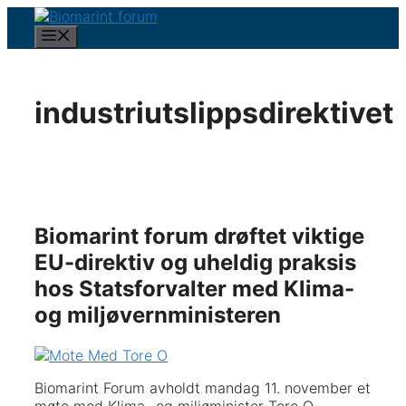
Hopp
til
Meny
innhold
industriutslippsdirektivet
Biomarint forum drøftet viktige
EU-direktiv og uheldig praksis
hos Statsforvalter med Klima-
og miljøvernministeren
Biomarint Forum avholdt mandag 11. november et
møte med Klima- og miljøminister Tore O.