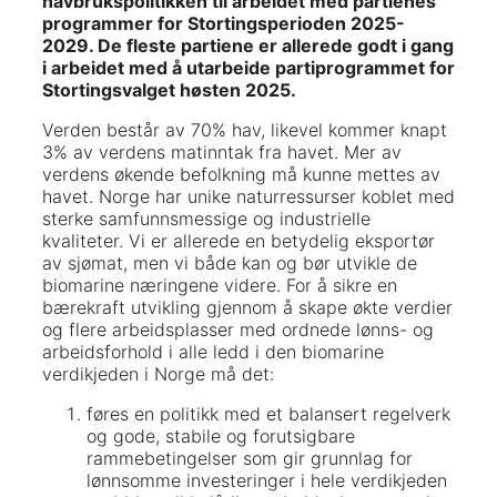
havbrukspolitikken til arbeidet med partienes
programmer for Stortingsperioden 2025-
2029. De fleste partiene er allerede godt i gang
i arbeidet med å utarbeide partiprogrammet for
Stortingsvalget høsten 2025.
Verden består av 70% hav, likevel kommer knapt
3% av verdens matinntak fra havet. Mer av
verdens økende befolkning må kunne mettes av
havet. Norge har unike naturressurser koblet med
sterke samfunnsmessige og industrielle
kvaliteter. Vi er allerede en betydelig eksportør
av sjømat, men vi både kan og bør utvikle de
biomarine næringene videre. For å sikre en
bærekraft utvikling gjennom å skape økte verdier
og flere arbeidsplasser med ordnede lønns- og
arbeidsforhold i alle ledd i den biomarine
verdikjeden i Norge må det:
føres en politikk med et balansert regelverk
og gode, stabile og forutsigbare
rammebetingelser som gir grunnlag for
lønnsomme investeringer i hele verdikjeden