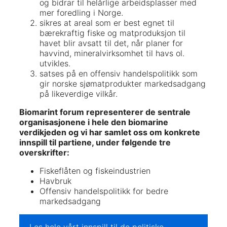
og bidrar til helårlige arbeidsplasser med
mer foredling i Norge.
sikres at areal som er best egnet til
bærekraftig fiske og matproduksjon til
havet blir avsatt til det, når planer for
havvind, mineralvirksomhet til havs ol.
utvikles.
satses på en offensiv handelspolitikk som
gir norske sjømatprodukter markedsadgang
på likeverdige vilkår.
Biomarint forum representerer de sentrale
organisasjonene i hele den biomarine
verdikjeden og vi har samlet oss om konkrete
innspill til partiene, under følgende tre
overskrifter:
Fiskeflåten og fiskeindustrien
Havbruk
Offensiv handelspolitikk for bedre
markedsadgang
Les hele vårt innspill til de politiske