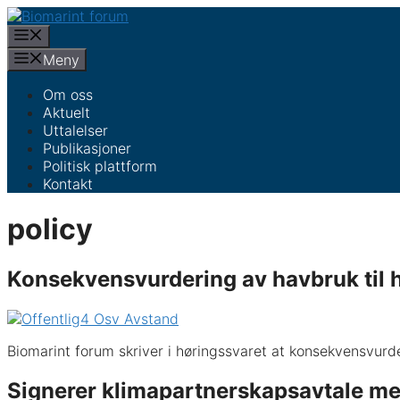
Hopp
til
Meny
innhold
Meny
Om oss
Aktuelt
Uttalelser
Publikasjoner
Politisk plattform
Kontakt
policy
Konsekvensvurdering av havbruk til 
Biomarint forum skriver i høringssvaret at konsekvensvurd
Signerer klimapartnerskapsavtale me